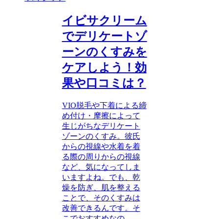
イビサクリーム
でデリケートゾ
ーンのくすみを
ケアしよう！効
果や口コミは？
VIO脱毛や下着による締
め付け・摩擦によって
生じがちなデリケート
ゾーンのくすみ。彼氏
からの視線や水着を着
る際の周りからの視線
など、気になってしま
いますよね。でも、乾
燥を防ぎ、肌を整える
ことで、そのくすみは
改善できるんです。そ
こでおすすめなの...