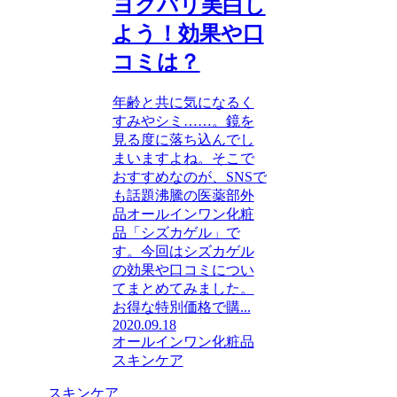
ヨクバリ美白し
よう！効果や口
コミは？
年齢と共に気になるく
すみやシミ……。鏡を
見る度に落ち込んでし
まいますよね。そこで
おすすめなのが、SNSで
も話題沸騰の医薬部外
品オールインワン化粧
品「シズカゲル」で
す。今回はシズカゲル
の効果や口コミについ
てまとめてみました。
お得な特別価格で購...
2020.09.18
オールインワン化粧品
スキンケア
スキンケア