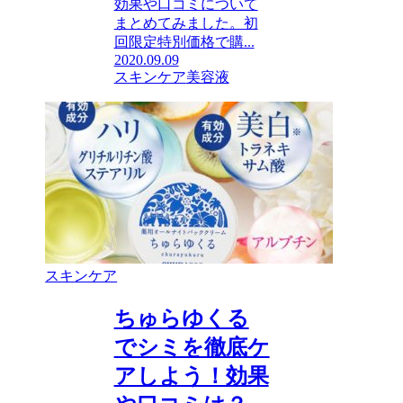
効果や口コミについて
まとめてみました。初
回限定特別価格で購...
2020.09.09
スキンケア
美容液
スキンケア
ちゅらゆくる
でシミを徹底ケ
アしよう！効果