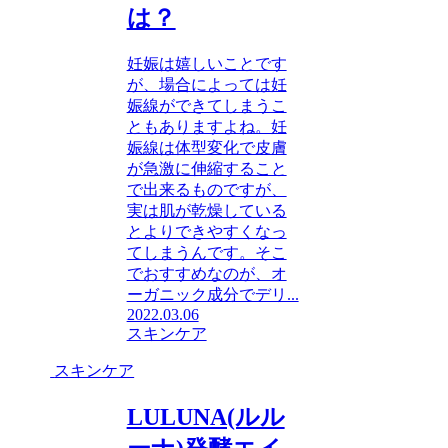
は？
妊娠は嬉しいことです
が、場合によっては妊
娠線ができてしまうこ
ともありますよね。妊
娠線は体型変化で皮膚
が急激に伸縮すること
で出来るものですが、
実は肌が乾燥している
とよりできやすくなっ
てしまうんです。そこ
でおすすめなのが、オ
ーガニック成分でデリ...
2022.03.06
スキンケア
スキンケア
LULUNA(ルル