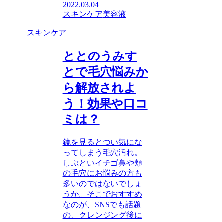
2022.03.04
スキンケア
美容液
スキンケア
ととのうみす
とで毛穴悩みか
ら解放されよ
う！効果や口コ
ミは？
鏡を見るとつい気にな
ってしまう毛穴汚れ。
しぶといイチゴ鼻や頬
の毛穴にお悩みの方も
多いのではないでしょ
うか。そこでおすすめ
なのが、SNSでも話題
の、クレンジング後に