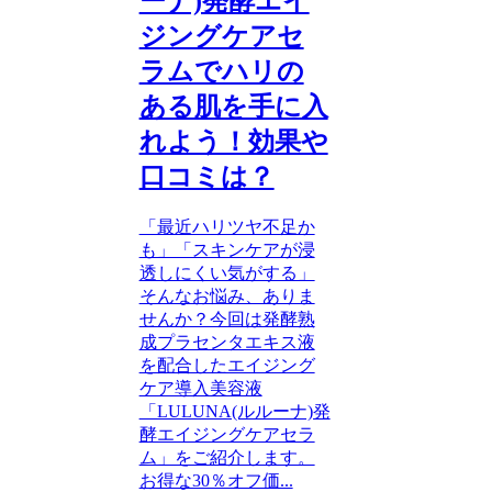
ーナ)発酵エイ
ジングケアセ
ラムでハリの
ある肌を手に入
れよう！効果や
口コミは？
「最近ハリツヤ不足か
も」「スキンケアが浸
透しにくい気がする」
そんなお悩み、ありま
せんか？今回は発酵熟
成プラセンタエキス液
を配合したエイジング
ケア導入美容液
「LULUNA(ルルーナ)発
酵エイジングケアセラ
ム」をご紹介します。
お得な30％オフ価...