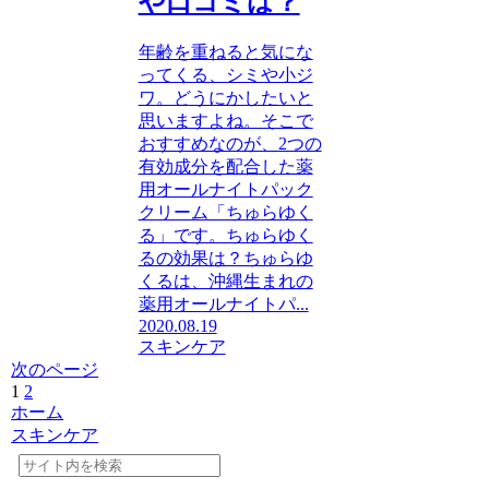
や口コミは？
年齢を重ねると気にな
ってくる、シミや小ジ
ワ。どうにかしたいと
思いますよね。そこで
おすすめなのが、2つの
有効成分を配合した薬
用オールナイトパック
クリーム「ちゅらゆく
る」です。ちゅらゆく
るの効果は？ちゅらゆ
くるは、沖縄生まれの
薬用オールナイトパ...
2020.08.19
スキンケア
次のページ
1
2
次
ホーム
へ
スキンケア