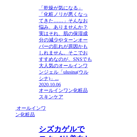
「乾燥が気になる」
「化粧ノリが悪くなっ
てきた……」そんなお
悩み、ありませんか？
実はそれ、肌の保湿成
分の減少やターンオー
バーの乱れが原因かも
しれません。そこでお
すすめなのが、SNSでも
大人気のオールインワ
ンジェル「ulusina(ウル
シナ)」...
2020.10.06
オールインワン化粧品
スキンケア
オールインワ
ン化粧品
シズカゲルで