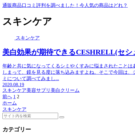
通販商品口コミ評判を調べました！今人気の商品はどれ？
スキンケア
スキンケア
美白効果が期待できるCESHRELL(セ
年齢と共に気になってくるシミやくすみに悩まされたことは
しまって、鏡を見る度に落ち込みますよね。そこで今回は、シ
ミについて調べてみまし...
2020.08.19
スキンケア
美容サプリ
美白クリーム
前へ
1
2
ホーム
スキンケア
カテゴリー