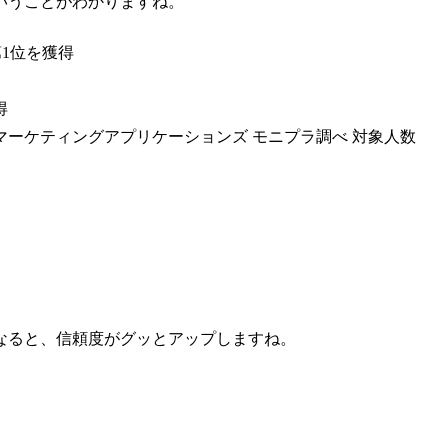
いうことがわかりますね。
第1位を獲得
得
社マーケティングアプリケーションズ モニプラ調べ 対象人数
なると、
信頼度がグッとアップ
しますね。