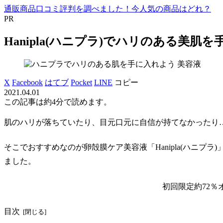
通販商品口コミ評判を調べました！今人気の商品はどれ？
PR
Hanipla(ハニプラ)でハリのある美
美容液
X
Facebook
はてブ
Pocket
LINE
コピー
2021.04.01
この記事は
約4分
で読めます。
肌のハリが落ちていたり、目元口元に自信が持てなかったり
そこでおすすめなのが卵殻膜ケア美容液「Hanipla(ハニプ
ました。
初回限定約72％
目次