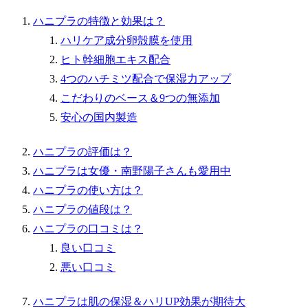
ハニプラの特徴と効果は？
ハリケア成分卵殻膜を使用
ヒト幹細胞エキス配合
4つのハチミツ配合で保湿力アップ
こだわりのベース＆9つの無添加
安心の国内製造
ハニプラの評価は？
ハニプラは女優・南野陽子さんも愛用中
ハニプラの使い方は？
ハニプラの値段は？
ハニプラの口コミは？
良い口コミ
悪い口コミ
ハニプラは肌の保湿＆ハリUP効果が期待大