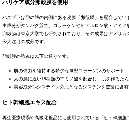
ハリケア成分卵殻膜を使用
ハニプラは
卵の殻の内側にある皮膜「卵殻膜」を配合
してい
主成分がタンパク質で、コラーゲンやヒアルロン酸・アミノ
卵殻膜は東京大学でも研究されており、その成果はアメリカ
今大注目の成分
です。
卵殻膜の強みは以下の通りです。
肌の弾力を維持
する希少なⅢ型コラーゲンのサポート
人の肌に近い18種類のアミノ酸を配合し、
肌を作るたん
美容成分L-システインの元となる
シスチンを豊富に含有
ヒト幹細胞エキス配合
再生医療現場や高級化粧品にも使用されている「ヒト幹細胞