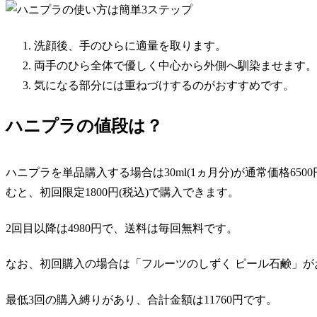
洗顔後、手のひらに適量を取ります。
両手のひら全体で優しく中心から外側へ馴染ませます。
気になる部分には
重ねづけするのがおすすめ
です。
ハニプラの値段は？
ハニプラを単品購入する場合は30ml(1ヵ月分)が
通常価格6500
むと、
初回限定1800円(税込)
で購入できます。
2回目以降は
4980円
で、
送料は毎回無料
です。
なお、初回購入の場合は「フルーツのしずく ピール石鹸」が
最低3回の購入縛り
があり、
合計金額は11760円
です。